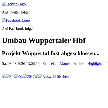
Auf Twitter folgen...
Auf Facebook folgen...
Umbau Wuppertaler Hbf
Projekt Wuppertal fast abgeschlossen...
Sa. 08.08.2026
13:06:59
-
Startseite
-
Aktuell
-
Archiv
-
Highlights
-
P