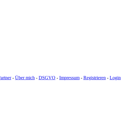
artner
-
Über mich
-
DSGVO
-
Impressum
-
Registrieren
-
Login