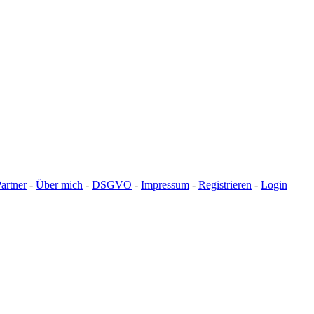
artner
-
Über mich
-
DSGVO
-
Impressum
-
Registrieren
-
Login