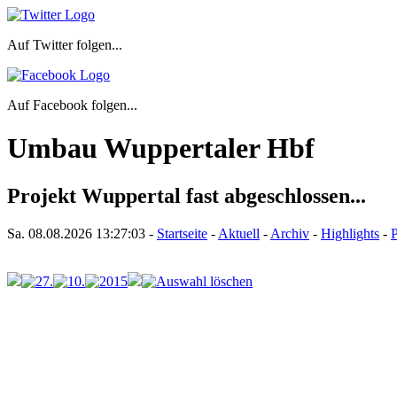
Auf Twitter folgen...
Auf Facebook folgen...
Umbau Wuppertaler Hbf
Projekt Wuppertal fast abgeschlossen...
Sa. 08.08.2026
13:27:03
-
Startseite
-
Aktuell
-
Archiv
-
Highlights
-
P