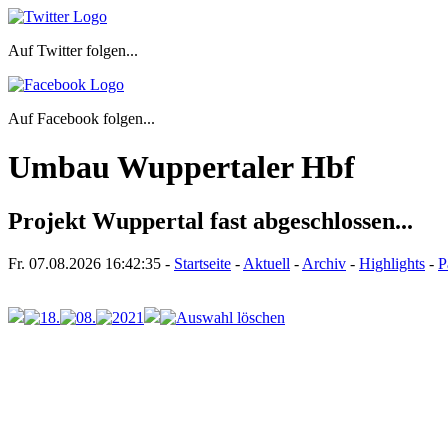
Auf Twitter folgen...
Auf Facebook folgen...
Umbau Wuppertaler Hbf
Projekt Wuppertal fast abgeschlossen...
Fr. 07.08.2026
16:42:35
-
Startseite
-
Aktuell
-
Archiv
-
Highlights
-
P