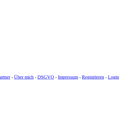
artner
-
Über mich
-
DSGVO
-
Impressum
-
Registrieren
-
Login