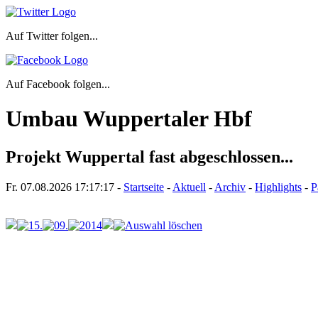
Auf Twitter folgen...
Auf Facebook folgen...
Umbau Wuppertaler Hbf
Projekt Wuppertal fast abgeschlossen...
Fr. 07.08.2026
17:17:17
-
Startseite
-
Aktuell
-
Archiv
-
Highlights
-
P