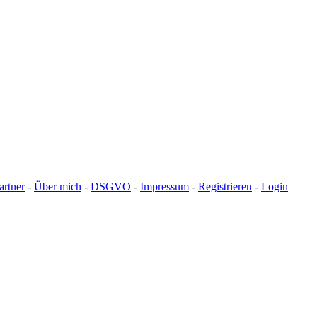
artner
-
Über mich
-
DSGVO
-
Impressum
-
Registrieren
-
Login