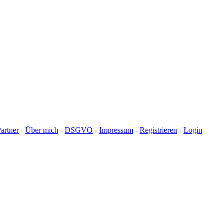
artner
-
Über mich
-
DSGVO
-
Impressum
-
Registrieren
-
Login