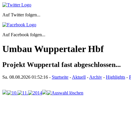
Auf Twitter folgen...
Auf Facebook folgen...
Umbau Wuppertaler Hbf
Projekt Wuppertal fast abgeschlossen...
Sa. 08.08.2026
01:52:16
-
Startseite
-
Aktuell
-
Archiv
-
Highlights
-
P