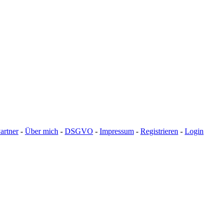
artner
-
Über mich
-
DSGVO
-
Impressum
-
Registrieren
-
Login