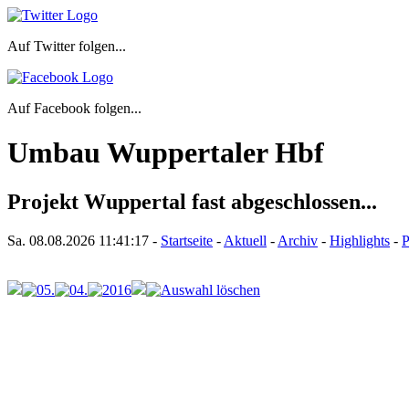
Auf Twitter folgen...
Auf Facebook folgen...
Umbau Wuppertaler Hbf
Projekt Wuppertal fast abgeschlossen...
Sa. 08.08.2026
11:41:17
-
Startseite
-
Aktuell
-
Archiv
-
Highlights
-
P