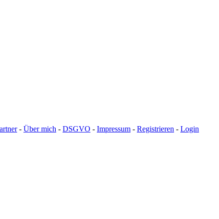
artner
-
Über mich
-
DSGVO
-
Impressum
-
Registrieren
-
Login