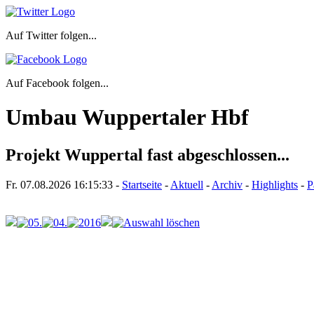
Auf Twitter folgen...
Auf Facebook folgen...
Umbau Wuppertaler Hbf
Projekt Wuppertal fast abgeschlossen...
Fr. 07.08.2026
16:15:33
-
Startseite
-
Aktuell
-
Archiv
-
Highlights
-
P