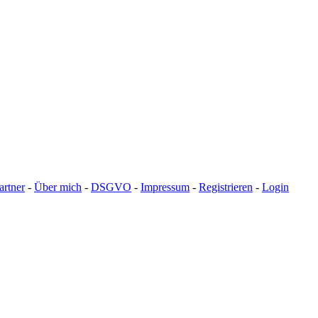
artner
-
Über mich
-
DSGVO
-
Impressum
-
Registrieren
-
Login