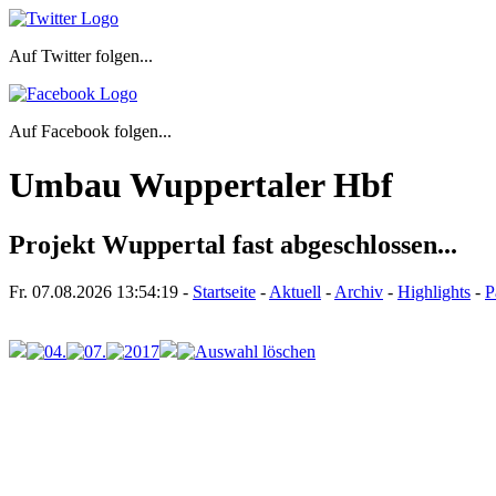
Auf Twitter folgen...
Auf Facebook folgen...
Umbau Wuppertaler Hbf
Projekt Wuppertal fast abgeschlossen...
Fr. 07.08.2026
13:54:19
-
Startseite
-
Aktuell
-
Archiv
-
Highlights
-
P