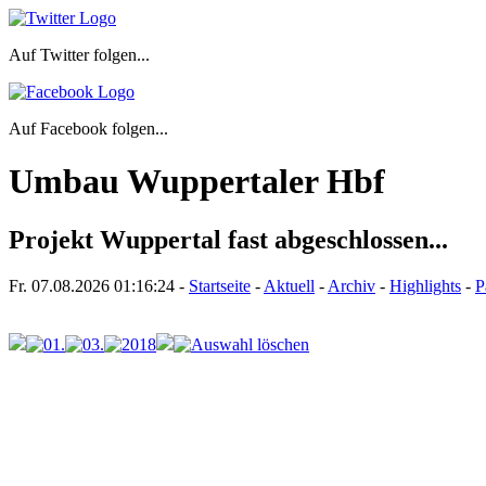
Auf Twitter folgen...
Auf Facebook folgen...
Umbau Wuppertaler Hbf
Projekt Wuppertal fast abgeschlossen...
Fr. 07.08.2026
01:16:24
-
Startseite
-
Aktuell
-
Archiv
-
Highlights
-
P