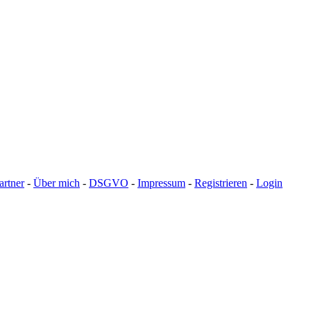
artner
-
Über mich
-
DSGVO
-
Impressum
-
Registrieren
-
Login