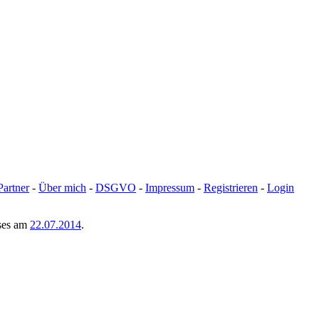
Partner
-
Über mich
-
DSGVO
-
Impressum
-
Registrieren
-
Login
uses am
22.07.2014
.