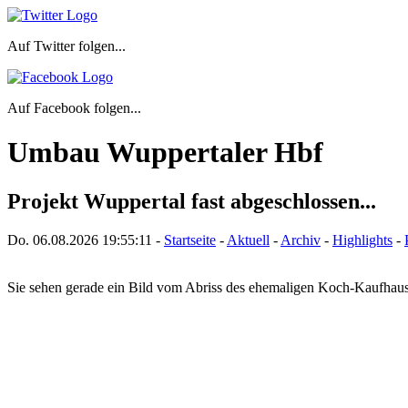
Auf Twitter folgen...
Auf Facebook folgen...
Umbau Wuppertaler Hbf
Projekt Wuppertal fast abgeschlossen...
Do. 06.08.2026
19:55:11
-
Startseite
-
Aktuell
-
Archiv
-
Highlights
-
Sie sehen gerade ein Bild vom Abriss des ehemaligen Koch-Kaufha