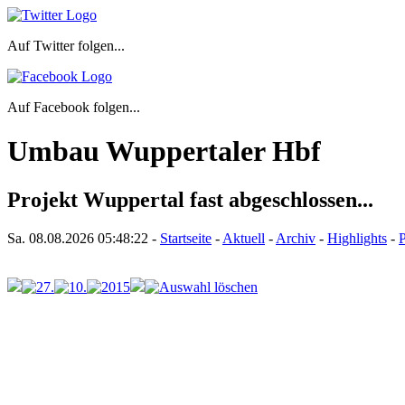
Auf Twitter folgen...
Auf Facebook folgen...
Umbau Wuppertaler Hbf
Projekt Wuppertal fast abgeschlossen...
Sa. 08.08.2026
05:48:22
-
Startseite
-
Aktuell
-
Archiv
-
Highlights
-
P