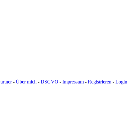
artner
-
Über mich
-
DSGVO
-
Impressum
-
Registrieren
-
Login