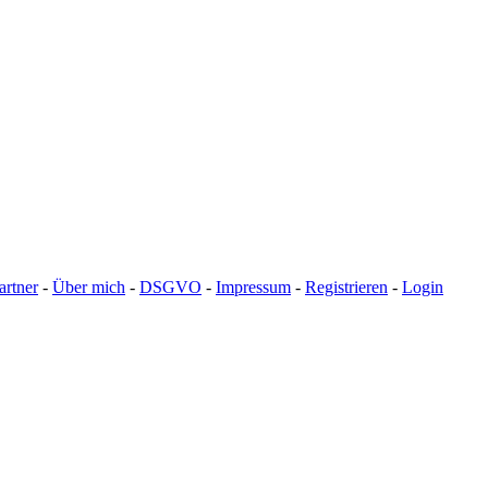
artner
-
Über mich
-
DSGVO
-
Impressum
-
Registrieren
-
Login