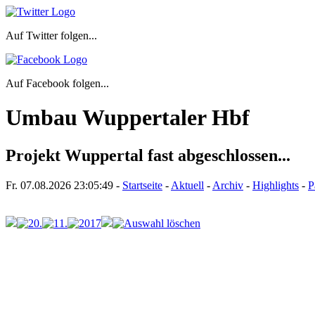
Auf Twitter folgen...
Auf Facebook folgen...
Umbau Wuppertaler Hbf
Projekt Wuppertal fast abgeschlossen...
Fr. 07.08.2026
23:05:49
-
Startseite
-
Aktuell
-
Archiv
-
Highlights
-
P