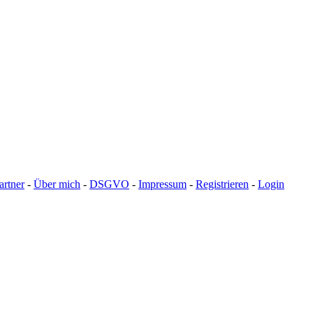
artner
-
Über mich
-
DSGVO
-
Impressum
-
Registrieren
-
Login