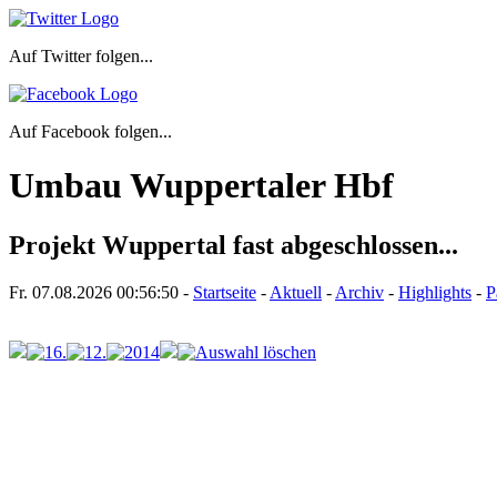
Auf Twitter folgen...
Auf Facebook folgen...
Umbau Wuppertaler Hbf
Projekt Wuppertal fast abgeschlossen...
Fr. 07.08.2026
00:56:50
-
Startseite
-
Aktuell
-
Archiv
-
Highlights
-
P