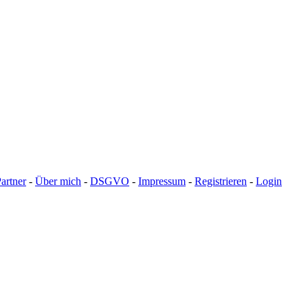
artner
-
Über mich
-
DSGVO
-
Impressum
-
Registrieren
-
Login