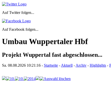
Auf Twitter folgen...
Auf Facebook folgen...
Umbau Wuppertaler Hbf
Projekt Wuppertal fast abgeschlossen...
Sa. 08.08.2026
10:21:16
-
Startseite
-
Aktuell
-
Archiv
-
Highlights
-
P