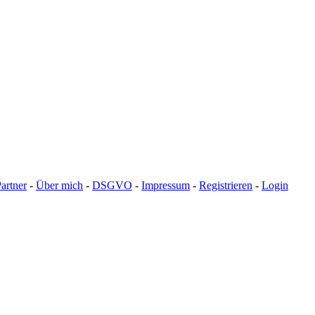
artner
-
Über mich
-
DSGVO
-
Impressum
-
Registrieren
-
Login