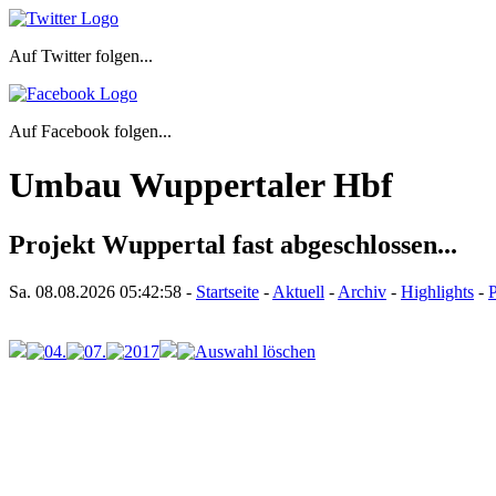
Auf Twitter folgen...
Auf Facebook folgen...
Umbau Wuppertaler Hbf
Projekt Wuppertal fast abgeschlossen...
Sa. 08.08.2026
05:42:58
-
Startseite
-
Aktuell
-
Archiv
-
Highlights
-
P