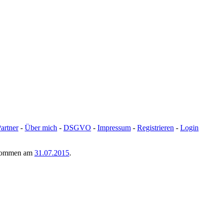
artner
-
Über mich
-
DSGVO
-
Impressum
-
Registrieren
-
Login
genommen am
31.07.2015
.