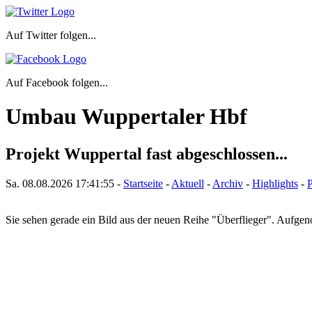
Auf Twitter folgen...
Auf Facebook folgen...
Umbau Wuppertaler Hbf
Projekt Wuppertal fast abgeschlossen...
Sa. 08.08.2026
17:41:55
-
Startseite
-
Aktuell
-
Archiv
-
Highlights
-
P
Sie sehen gerade ein Bild aus der neuen Reihe "Überflieger". Auf