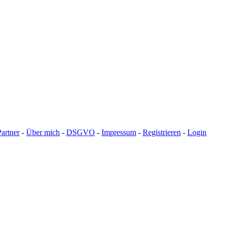
Partner
-
Über mich
-
DSGVO
-
Impressum
-
Registrieren
-
Login