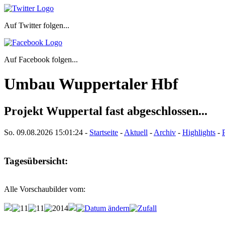
Auf Twitter folgen...
Auf Facebook folgen...
Umbau Wuppertaler Hbf
Projekt Wuppertal fast abgeschlossen...
So. 09.08.2026
15:01:24
-
Startseite
-
Aktuell
-
Archiv
-
Highlights
-
Tagesübersicht:
Alle Vorschaubilder vom: