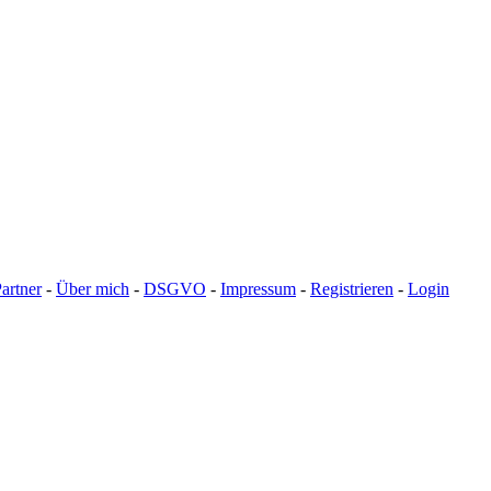
artner
-
Über mich
-
DSGVO
-
Impressum
-
Registrieren
-
Login