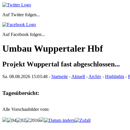
Auf Twitter folgen...
Auf Facebook folgen...
Umbau Wuppertaler Hbf
Projekt Wuppertal fast abgeschlossen...
Sa. 08.08.2026
15:03:48
-
Startseite
-
Aktuell
-
Archiv
-
Highlights
-
P
Tagesübersicht:
Alle Vorschaubilder vom: